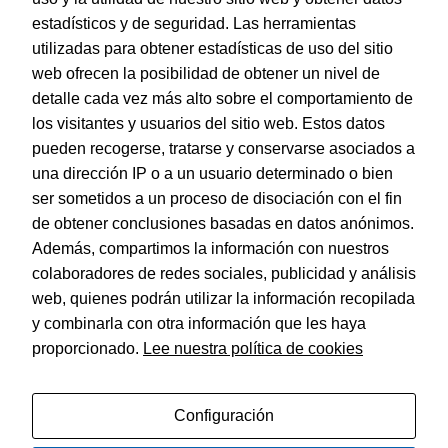
Día de la Madre
estadísticos y de seguridad. Las herramientas
utilizadas para obtener estadísticas de uso del sitio
Día del Padre
Estadísticas
web ofrecen la posibilidad de obtener un nivel de
Estas
Everyday
detalle cada vez más alto sobre el comportamiento de
cookies se
utilizan para
Navidad
los visitantes y usuarios del sitio web. Estos datos
mejorar la
pueden recogerse, tratarse y conservarse asociados a
funcionalidad
San Valentín
y usabilidad
una dirección IP o a un usuario determinado o bien
de la web.
Tarjetas Guirnaldas
ser sometidos a un proceso de disociación con el fin
de obtener conclusiones basadas en datos anónimos.
Además, compartimos la información con nuestros
Experiencia
colaboradores de redes sociales, publicidad y análisis
Estas cookies
© Dohe - Camino de Madrid, 14
se usan para
web, quienes podrán utilizar la información recopilada
28970 • Humanes de Madrid (Madrid)
un correcto
ESPAÑA
y combinarla con otra información que les haya
funcionamiento
de la web
proporcionado.
Lee nuestra política de cookies
durante la
visita. Si se
rechazan,
Configuración
puede que
Política de privacidad
algunas