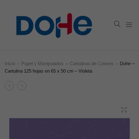
Inicio
Papel y Manipulados
Cartulinas de Colores
Dohe –
Cartulina 125 hojas en 65 x 50 cm – Violeta
Product
Dohe
Dohe
navigation
–
–
Cartulina
Cartulina
125
125
hojas
hojas
en
en