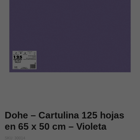
65
65
x
x
50
50
cm
cm
–
–
Granito
Negro
Dohe – Cartulina 125 hojas
en 65 x 50 cm – Violeta
SKU:
30014