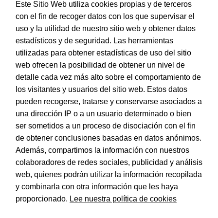
Este Sitio Web utiliza cookies propias y de terceros
con el fin de recoger datos con los que supervisar el
uso y la utilidad de nuestro sitio web y obtener datos
estadísticos y de seguridad. Las herramientas
utilizadas para obtener estadísticas de uso del sitio
web ofrecen la posibilidad de obtener un nivel de
Dohe – Cartulina 50 hojas en A4 Rosa Carmesí
detalle cada vez más alto sobre el comportamiento de
EAN:
8421938300970
los visitantes y usuarios del sitio web. Estos datos
pueden recogerse, tratarse y conservarse asociados a
una dirección IP o a un usuario determinado o bien
ser sometidos a un proceso de disociación con el fin
de obtener conclusiones basadas en datos anónimos.
© Dohe - Camino de Madrid, 14
Además, compartimos la información con nuestros
28970 • Humanes de Madrid (Madrid)
colaboradores de redes sociales, publicidad y análisis
ESPAÑA
web, quienes podrán utilizar la información recopilada
y combinarla con otra información que les haya
proporcionado.
Lee nuestra política de cookies
Política de privacidad