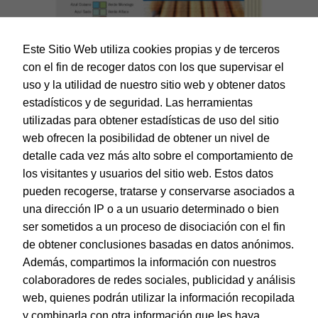
Este Sitio Web utiliza cookies propias y de terceros
con el fin de recoger datos con los que supervisar el
uso y la utilidad de nuestro sitio web y obtener datos
estadísticos y de seguridad. Las herramientas
utilizadas para obtener estadísticas de uso del sitio
web ofrecen la posibilidad de obtener un nivel de
Dohe – Cartulina 50 hojas en A4 Crema
detalle cada vez más alto sobre el comportamiento de
EAN:
8421938300925
los visitantes y usuarios del sitio web. Estos datos
pueden recogerse, tratarse y conservarse asociados a
una dirección IP o a un usuario determinado o bien
ser sometidos a un proceso de disociación con el fin
de obtener conclusiones basadas en datos anónimos.
© Dohe - Camino de Madrid, 14
Además, compartimos la información con nuestros
28970 • Humanes de Madrid (Madrid)
colaboradores de redes sociales, publicidad y análisis
ESPAÑA
web, quienes podrán utilizar la información recopilada
y combinarla con otra información que les haya