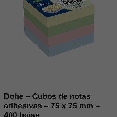
–
–
75
75
x
x
75
75
mm
mm
–
–
400
400
hojas
hojas
Dohe – Cubos de notas
adhesivas – 75 x 75 mm –
400 hojas