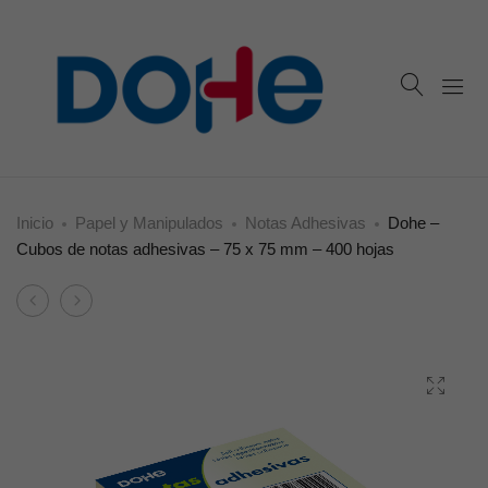
Inicio
Papel y Manipulados
Notas Adhesivas
Dohe –
Cubos de notas adhesivas – 75 x 75 mm – 400 hojas
Product
Dohe
Dohe
navigation
–
–
Cubos
Cubos
de
de
notas
notas
adhesivas
adhesivas