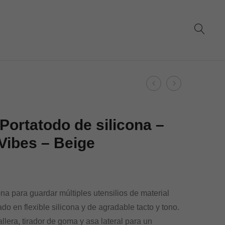
Product
Dohe
Dohe
navigation
–
–
Portatodo
Portatodo
Portatodo de silicona –
de
de
Vibes – Beige
silicona
silicona
–
–
Colour
Colour
Vibes
Vibes
ona para guardar múltiples utensilios de material
–
–
ado en flexible silicona y de agradable tacto y tono.
Rosa
Morado
llera, tirador de goma y asa lateral para un