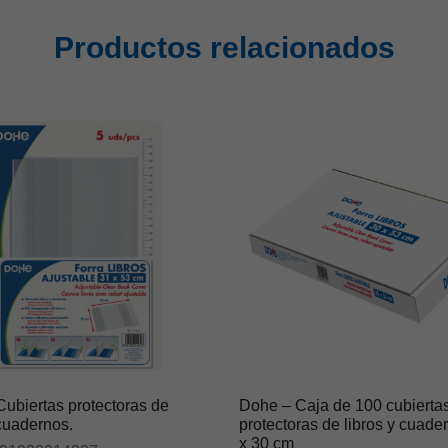
Productos relacionados
ubiertas protectoras de
Dohe – Caja de 100 cubierta
 cuadernos.
protectoras de libros y cuade
x 30 cm