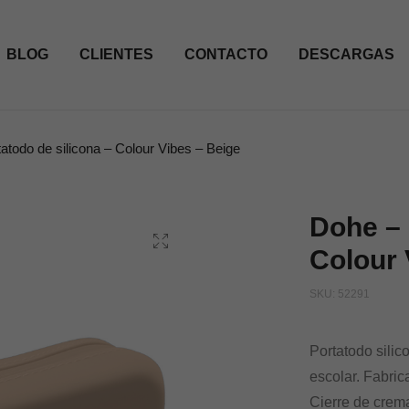
BLOG
CLIENTES
CONTACTO
DESCARGAS
atodo de silicona – Colour Vibes – Beige
Dohe – 
Colour 
SKU:
52291
Portatodo silic
escolar. Fabric
Cierre de crema