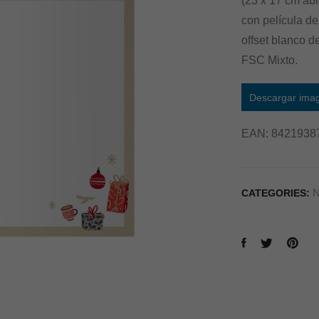
(23 x 17 cm abi
con película d
offset blanco d
FSC Mixto.
Descargar ima
EAN:
8421938
N
CATEGORIES: