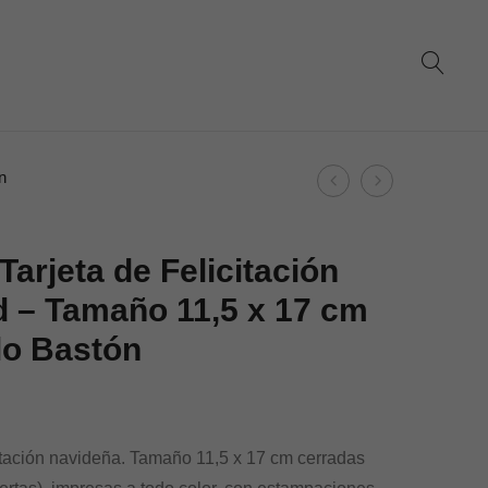
Product
n
Dohe
Dohe
navigation
–
–
Tarjeta
Tarjeta
Tarjeta de Felicitación
de
de
 – Tamaño 11,5 x 17 cm
Felicitación
Felicitación
lo Bastón
Navidad
Navidad
–
–
Tamaño
Tamaño
11,5
11,5
citación navideña. Tamaño 11,5 x 17 cm cerradas
x
x