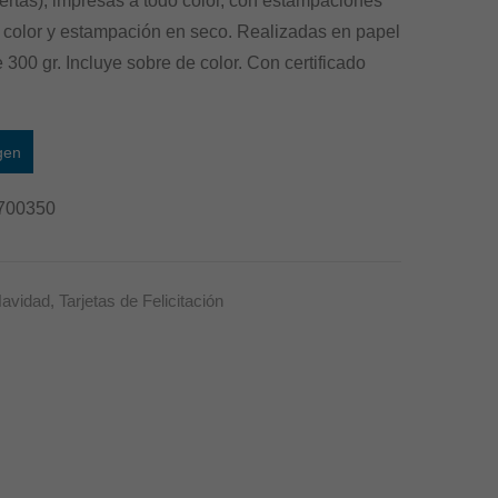
ertas), impresas a todo color, con estampaciones
17
17
e color y estampación en seco. Realizadas en papel
cm
cm
e 300 gr. Incluye sobre de color. Con certificado
–
–
Modelo
Modelo
Bird
Candy
gen
700350
avidad
,
Tarjetas de Felicitación