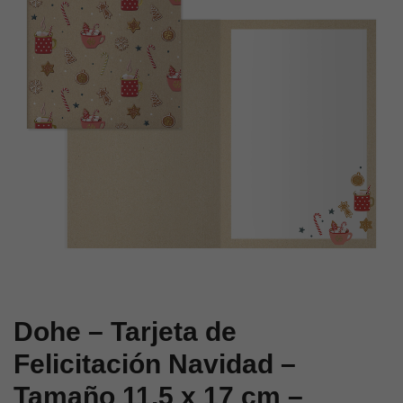
–
–
Tamaño
Tamaño
11,5
11,5
x
x
17
17
cm
cm
–
–
Modelo
Modelo
Bastón
Camioneta
Dohe – Tarjeta de
Felicitación Navidad –
Tamaño 11,5 x 17 cm –