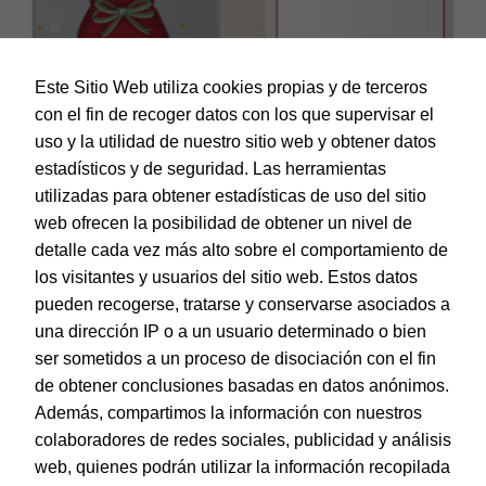
Este Sitio Web utiliza cookies propias y de terceros
con el fin de recoger datos con los que supervisar el
uso y la utilidad de nuestro sitio web y obtener datos
estadísticos y de seguridad. Las herramientas
utilizadas para obtener estadísticas de uso del sitio
web ofrecen la posibilidad de obtener un nivel de
Dohe – Tarjeta de Felicitación Navidad – Tamaño 11,5 x 17
cm – Modelo Rudolf
detalle cada vez más alto sobre el comportamiento de
EAN:
8421938700220
los visitantes y usuarios del sitio web. Estos datos
pueden recogerse, tratarse y conservarse asociados a
una dirección IP o a un usuario determinado o bien
ser sometidos a un proceso de disociación con el fin
de obtener conclusiones basadas en datos anónimos.
© Dohe - Camino de Madrid, 14
Además, compartimos la información con nuestros
28970 • Humanes de Madrid (Madrid)
colaboradores de redes sociales, publicidad y análisis
ESPAÑA
web, quienes podrán utilizar la información recopilada