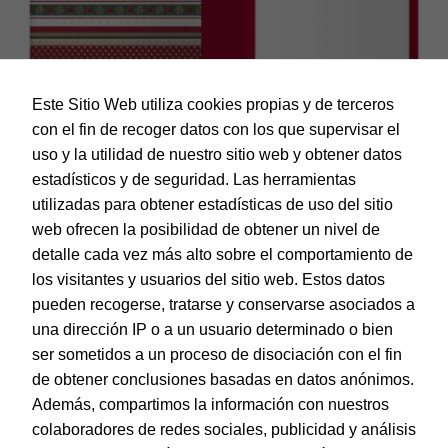
Este Sitio Web utiliza cookies propias y de terceros
con el fin de recoger datos con los que supervisar el
uso y la utilidad de nuestro sitio web y obtener datos
estadísticos y de seguridad. Las herramientas
utilizadas para obtener estadísticas de uso del sitio
web ofrecen la posibilidad de obtener un nivel de
Dohe – Tarjeta de Felicitación Navidad – Tamaño 11,5 x 17
cm – Modelo Muñeco
detalle cada vez más alto sobre el comportamiento de
EAN:
8421938700046
los visitantes y usuarios del sitio web. Estos datos
pueden recogerse, tratarse y conservarse asociados a
una dirección IP o a un usuario determinado o bien
ser sometidos a un proceso de disociación con el fin
de obtener conclusiones basadas en datos anónimos.
© Dohe - Camino de Madrid, 14
Además, compartimos la información con nuestros
28970 • Humanes de Madrid (Madrid)
colaboradores de redes sociales, publicidad y análisis
ESPAÑA