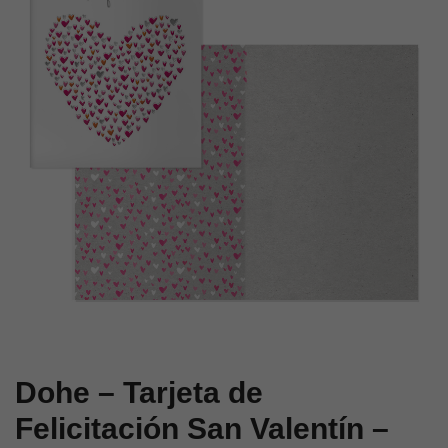
San
San
Valentín
Valentín
–
–
Tamaño
Tamaño
11,5
11,5
x
x
17
17
cm
cm
–
–
Modelo
Modelo
Fantasia
Mimo
Dohe – Tarjeta de
Felicitación San Valentín –