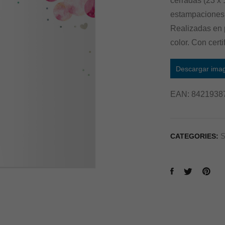
cerradas (23 x 
estampaciones 
Realizadas en p
color. Con cert
Descargar ima
EAN:
8421938
S
CATEGORIES: