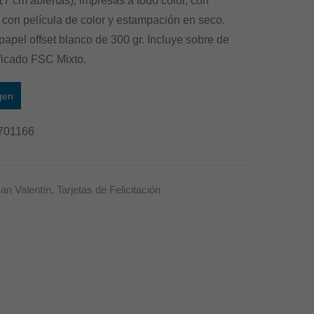
17 cm abiertas), impresas a todo color, con
x
11,5
con película de color y estampación en seco.
17
x
apel offset blanco de 300 gr. Incluye sobre de
cm
17
ificado FSC Mixto.
–
cm
Modelo
–
gen
Aroma
Modelo
701166
Traje
Azul
an Valentín
,
Tarjetas de Felicitación