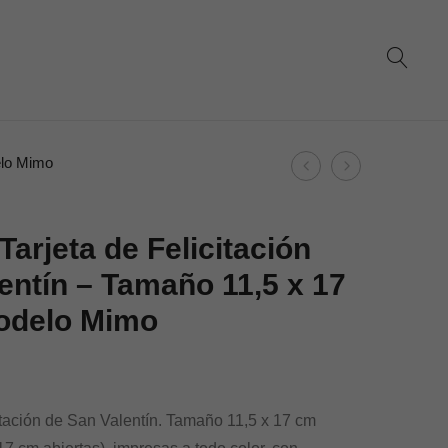
Product
elo Mimo
Dohe
Dohe
navigation
–
–
Tarjeta
Tarjeta
Tarjeta de Felicitación
de
de
entín – Tamaño 11,5 x 17
Felicitación
Felicitación
odelo Mimo
San
Día
Valentín
del
–
Padre
Tamaño
–
citación de San Valentín. Tamaño 11,5 x 17 cm
11,5
Tamaño