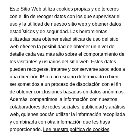
Este Sitio Web utiliza cookies propias y de terceros
con el fin de recoger datos con los que supervisar el
uso y la utilidad de nuestro sitio web y obtener datos
estadísticos y de seguridad. Las herramientas
utilizadas para obtener estadísticas de uso del sitio
web ofrecen la posibilidad de obtener un nivel de
Dohe – Porta rollos – 66 m
detalle cada vez más alto sobre el comportamiento de
EAN:
8421938793031
los visitantes y usuarios del sitio web. Estos datos
pueden recogerse, tratarse y conservarse asociados a
una dirección IP o a un usuario determinado o bien
ser sometidos a un proceso de disociación con el fin
de obtener conclusiones basadas en datos anónimos.
© Dohe - Camino de Madrid, 14
Además, compartimos la información con nuestros
28970 • Humanes de Madrid (Madrid)
colaboradores de redes sociales, publicidad y análisis
ESPAÑA
web, quienes podrán utilizar la información recopilada
y combinarla con otra información que les haya
proporcionado.
Lee nuestra política de cookies