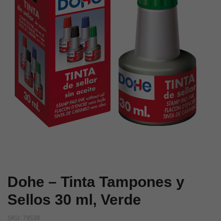
30
gr
ml,
6
Negro
cm
x
1’5
mm
Dohe – Tinta Tampones y
Sellos 30 ml, Verde
SKU:
79538