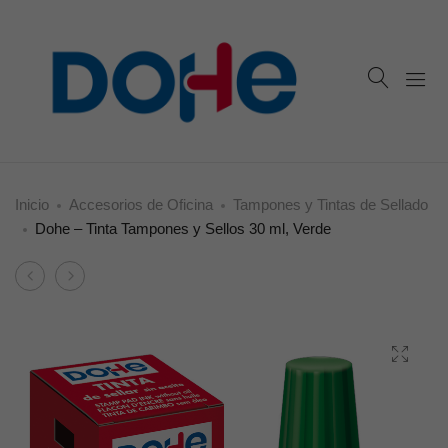
Inicio
Accesorios de Oficina
Tampones y Tintas de Sellado
Dohe – Tinta Tampones y Sellos 30 ml, Verde
Product
Dohe
Dohe
navigation
–
–
Tinta
Bolsa
Tampones
Gomas
y
Elásticas
Sellos
100