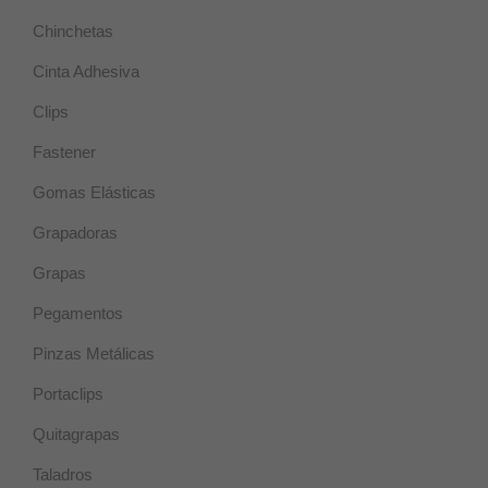
Chinchetas
Estadísticas
Cinta Adhesiva
Estas
cookies se
Clips
utilizan para
mejorar la
Fastener
funcionalidad
y usabilidad
de la web.
Gomas Elásticas
Grapadoras
Experiencia
Grapas
Estas cookies
se usan para
Pegamentos
un correcto
funcionamiento
Pinzas Metálicas
de la web
durante la
Portaclips
visita. Si se
rechazan,
Quitagrapas
puede que
algunas
Taladros
funcionalidades