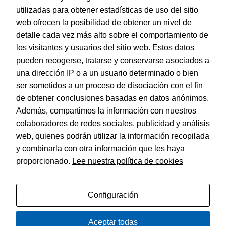
utilizadas para obtener estadísticas de uso del sitio
Notebooks
web ofrecen la posibilidad de obtener un nivel de
Papel y Manipulados
detalle cada vez más alto sobre el comportamiento de
los visitantes y usuarios del sitio web. Estos datos
Protección y Presentación
pueden recogerse, tratarse y conservarse asociados a
Sistemas de corte
una dirección IP o a un usuario determinado o bien
ser sometidos a un proceso de disociación con el fin
Tarjetas de Felicitación
de obtener conclusiones basadas en datos anónimos.
Además, compartimos la información con nuestros
colaboradores de redes sociales, publicidad y análisis
© Dohe - Camino de Madrid, 14
web, quienes podrán utilizar la información recopilada
28970 • Humanes de Madrid (Madrid)
ESPAÑA
y combinarla con otra información que les haya
proporcionado.
Lee nuestra política de cookies
Configuración
Política de privacidad
Aviso legal
Aceptar todas
Política de cookies