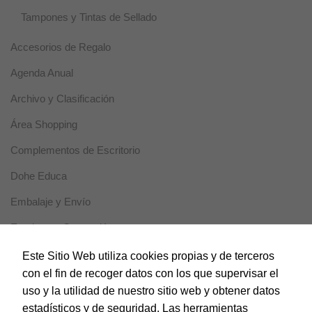
desaparezcan.
Tampones y Tintas de Sellado
Accesorios de Regalo
Marketing
Al compartir tus
Agenda Anual
intereses y
comportamiento
Archivo y Clasificación
mientras visitas
nuestro sitio,
Área Shopping
aumentas la
posibilidad de
Complementos de Escritorio
ver contenido y
ofertas
Dohe Educa
personalizados.
Embalaje y Envío
Escritura y Corrección
Horeca
Este Sitio Web utiliza cookies propias y de terceros
con el fin de recoger datos con los que supervisar el
Magic Box
uso y la utilidad de nuestro sitio web y obtener datos
Material Escolar
estadísticos y de seguridad. Las herramientas