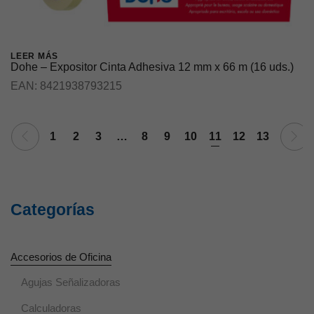
LEER MÁS
Dohe – Expositor Cinta Adhesiva 12 mm x 66 m (16 uds.)
EAN:
8421938793215
1
2
3
…
8
9
10
11
12
13
Necesarias
Estas cookies
Categorías
no son
opcionales ya
que son
necesarias
Accesorios de Oficina
para que el
sitio web
Agujas Señalizadoras
funcione
correctamente.
Calculadoras