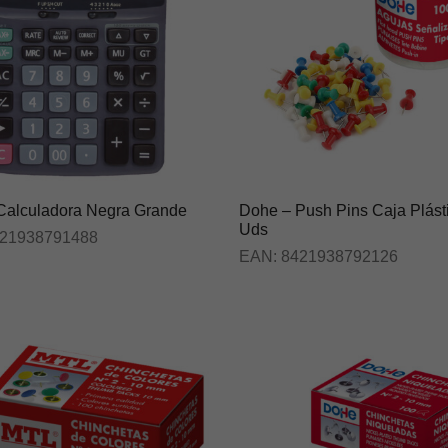
Calculadora Negra Grande
Dohe – Push Pins Caja Plást
Uds
21938791488
EAN:
8421938792126