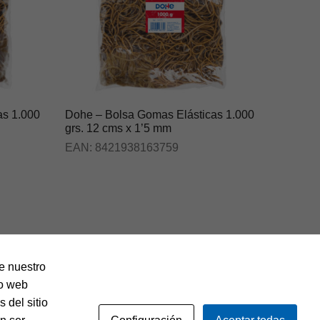
as 1.000
Dohe – Bolsa Gomas Elásticas 1.000
grs. 12 cms x 1’5 mm
EAN:
8421938163759
de nuestro
io web
 del sitio