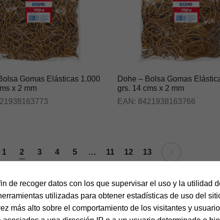
Bolsa Gomas Elásticas 1.000
Dohe – Bolsa Gomas Elástic
cms x 2 mm
grs. 14 cms x 2 mm
21938163773
EAN:
8421938163766
1
2
3
4
5
…
11
12
13
fin de recoger datos con los que supervisar el uso y la utilidad 
herramientas utilizadas para obtener estadísticas de uso del sit
vez más alto sobre el comportamiento de los visitantes y usuarios