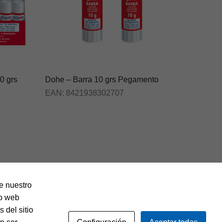
0 grs
Dohe – Barra 10 grs Pegamento
EAN:
8421938302707
de nuestro
io web
 del sitio