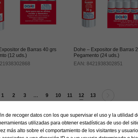
xpositor de Barras 40 grs
Dohe – Expositor de Barras 2
to (12 uds.)
Pegamento (24 uds.)
21938302868
EAN:
8421938302851
1
2
3
…
9
10
11
12
13
fin de recoger datos con los que supervisar el uso y la utilidad 
herramientas utilizadas para obtener estadísticas de uso del sit
vez más alto sobre el comportamiento de los visitantes y usuarios