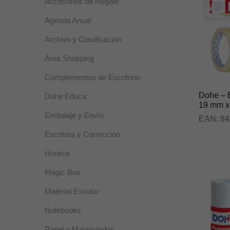
Accesorios de Regalo
Agenda Anual
Archivo y Clasificación
Área Shopping
Complementos de Escritorio
Dohe – E
Dohe Educa
19 mm x 
Embalaje y Envío
EAN:
84
Escritura y Corrección
Horeca
Magic Box
Material Escolar
Notebooks
Papel y Manipulados