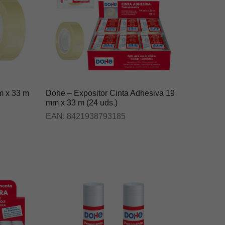
m x 33 m
Dohe – Expositor Cinta Adhesiva 19
mm x 33 m (24 uds.)
EAN:
8421938793185