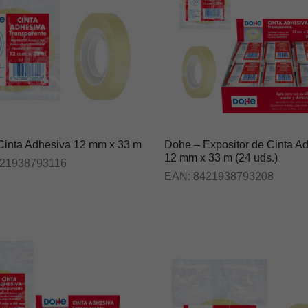
Cinta Adhesiva 12 mm x 33 m
Dohe – Expositor de Cinta A
12 mm x 33 m (24 uds.)
21938793116
EAN:
8421938793208