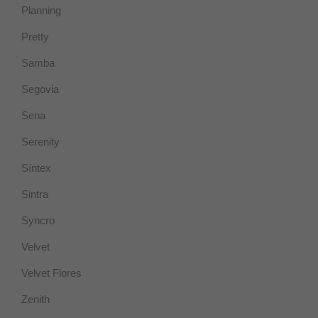
Planning
Pretty
Samba
Segovia
Sena
Serenity
Necesarias
Estas cookies
Síntex
no son
opcionales ya
Sintra
que son
necesarias
Syncro
para que el
sitio web
Velvet
funcione
correctamente.
Velvet Flores
Zenith
Estadísticas