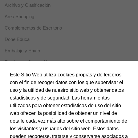
Estas
Archivo y Clasificación
cookies se
utilizan para
Área Shopping
mejorar la
funcionalidad
Complementos de Escritorio
y usabilidad
de la web.
Dohe Educa
Embalaje y Envío
Experiencia
Estas cookies
Escritura y Corrección
se usan para
un correcto
Horeca
Este Sitio Web utiliza cookies propias y de terceros
funcionamiento
con el fin de recoger datos con los que supervisar el
de la web
Magic Box
durante la
uso y la utilidad de nuestro sitio web y obtener datos
visita. Si se
Material Escolar
estadísticos y de seguridad. Las herramientas
rechazan,
puede que
utilizadas para obtener estadísticas de uso del sitio
Notebooks
algunas
web ofrecen la posibilidad de obtener un nivel de
funcionalidades
Papel y Manipulados
detalle cada vez más alto sobre el comportamiento de
desaparezcan.
los visitantes y usuarios del sitio web. Estos datos
Protección y Presentación
pueden recogerse, tratarse y conservarse asociados a