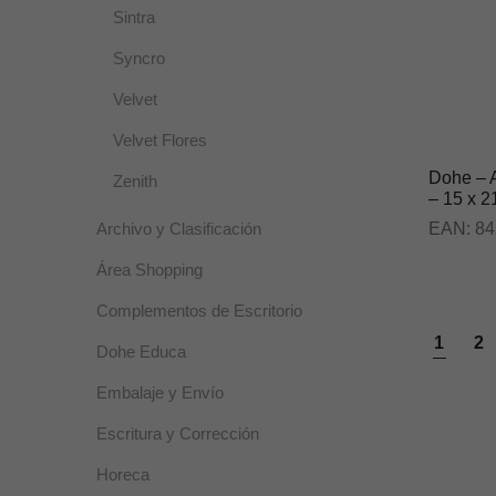
Sintra
Syncro
Velvet
Velvet Flores
Dohe – 
Zenith
– 15 x 2
EAN:
84
Archivo y Clasificación
Área Shopping
Complementos de Escritorio
1
2
Dohe Educa
Embalaje y Envío
Escritura y Corrección
Horeca