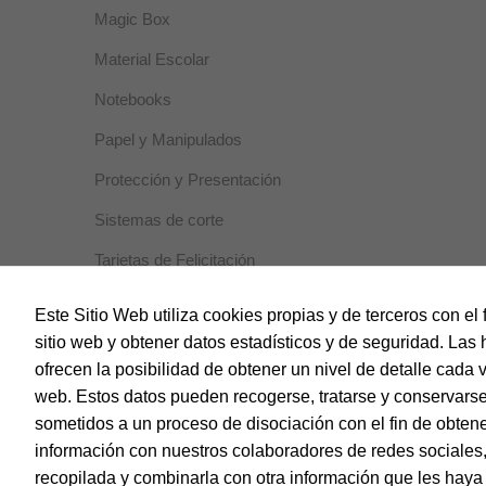
Magic Box
Material Escolar
Notebooks
Papel y Manipulados
Protección y Presentación
Sistemas de corte
Tarjetas de Felicitación
Este Sitio Web utiliza cookies propias y de terceros con el 
sitio web y obtener datos estadísticos y de seguridad. Las 
ofrecen la posibilidad de obtener un nivel de detalle cada 
web. Estos datos pueden recogerse, tratarse y conservarse
sometidos a un proceso de disociación con el fin de obt
© Dohe - Camino de Madrid, 14
28970 • Humanes de Madrid (Madrid)
información con nuestros colaboradores de redes sociales, 
ESPAÑA
recopilada y combinarla con otra información que les hay