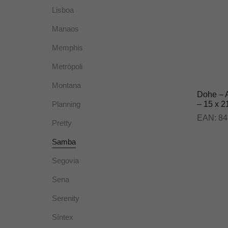
Lisboa
Manaos
Memphis
Metrópoli
Montana
Dohe – 
– 15 x 2
Planning
EAN:
84
Pretty
Samba
Segovia
Sena
Serenity
Síntex