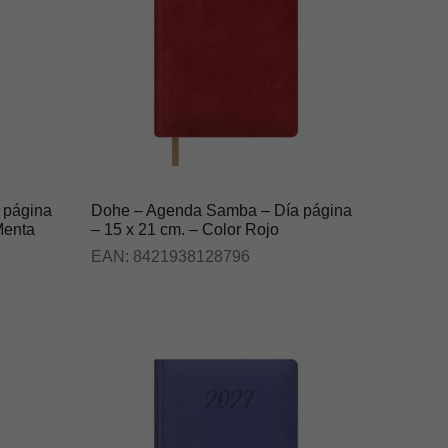
 página
Dohe – Agenda Samba – Día página
Menta
– 15 x 21 cm. – Color Rojo
EAN:
8421938128796