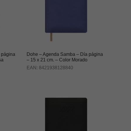
 página
Dohe – Agenda Samba – Día página
sa
– 15 x 21 cm. – Color Morado
EAN:
8421938128840