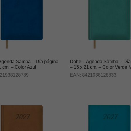
Agenda Samba – Día página
Dohe – Agenda Samba – Día
1 cm. – Color Azul
– 15 x 21 cm. – Color Verde 
21938128789
EAN:
8421938128833