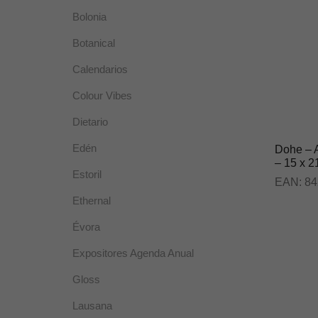
Bolonia
Botanical
Calendarios
Colour Vibes
Dietario
Edén
Dohe – 
– 15 x 2
Estoril
EAN:
84
Ethernal
Évora
Expositores Agenda Anual
Gloss
Lausana