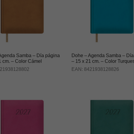
Agenda Samba – Día página
Dohe – Agenda Samba – Día
1 cm. – Color Cámel
– 15 x 21 cm. – Color Turque
21938128802
EAN:
8421938128826