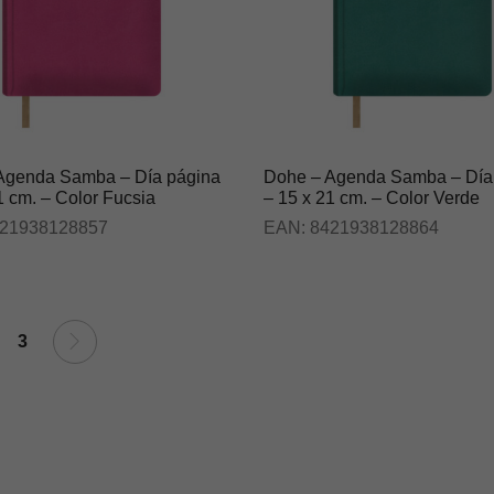
Agenda Samba – Día página
Dohe – Agenda Samba – Día
1 cm. – Color Fucsia
– 15 x 21 cm. – Color Verde
21938128857
EAN:
8421938128864
3