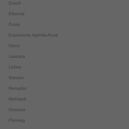
cookies se
Estoril
utilizan para
mejorar la
Ethernal
funcionalidad
y usabilidad
Évora
de la web.
Expositores Agenda Anual
Experiencia
Gloss
Estas cookies
se usan para
Lausana
un correcto
funcionamiento
Lisboa
de la web
durante la
Manaos
visita. Si se
rechazan,
Memphis
puede que
algunas
Metrópoli
funcionalidades
desaparezcan.
Montana
Planning
Marketing