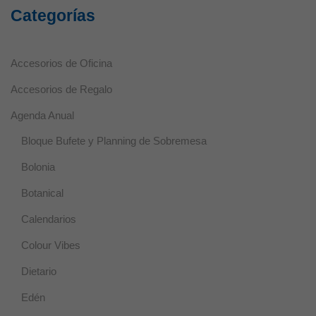
Categorías
Accesorios de Oficina
Accesorios de Regalo
Agenda Anual
Necesarias
Bloque Bufete y Planning de Sobremesa
Estas cookies
no son
Bolonia
opcionales ya
que son
Botanical
necesarias
para que el
sitio web
Calendarios
funcione
correctamente.
Colour Vibes
Dietario
Estadísticas
Edén
Estas