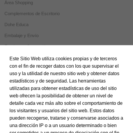
Área Shopping
Complementos de Escritorio
Dohe Educa
Embalaje y Envío
Escritura y Corrección
Horeca
Este Sitio Web utiliza cookies propias y de terceros
con el fin de recoger datos con los que supervisar el
Magic Box
uso y la utilidad de nuestro sitio web y obtener datos
Material Escolar
estadísticos y de seguridad. Las herramientas
utilizadas para obtener estadísticas de uso del sitio
Notebooks
web ofrecen la posibilidad de obtener un nivel de
Papel y Manipulados
detalle cada vez más alto sobre el comportamiento de
los visitantes y usuarios del sitio web. Estos datos
Protección y Presentación
pueden recogerse, tratarse y conservarse asociados a
Sistemas de corte
una dirección IP o a un usuario determinado o bien
ser sometidos a un proceso de disociación con el fin