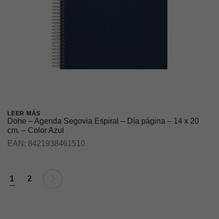
LEER MÁS
Dohe – Agenda Segovia Espiral – Día página – 14 x 20
cm. – Color Azul
EAN:
8421938461510
1
2