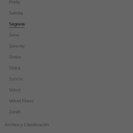
Pretty
Al compartir tus
intereses y
Samba
comportamiento
mientras visitas
Segovia
nuestro sitio,
aumentas la
Sena
posibilidad de
ver contenido y
Serenity
ofertas
personalizados.
Síntex
Sintra
Syncro
Velvet
Velvet Flores
Zenith
Archivo y Clasificación