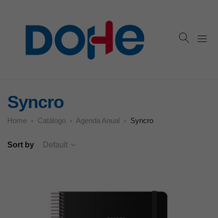
Syncro
Home
Catálogo
Agenda Anual
Syncro
Sort by
Default