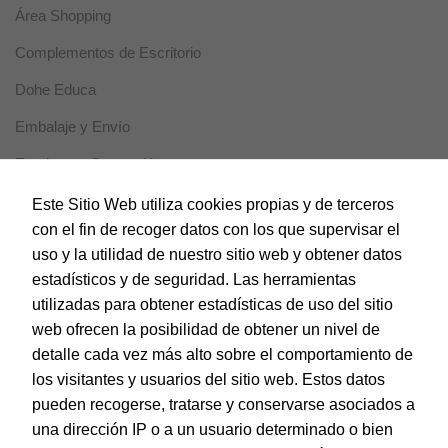
cookies se
Área Shopping
utilizan para
mejorar la
Complementos de Escritorio
funcionalidad
y usabilidad
Dohe Educa
de la web.
Embalaje y Envío
Experiencia
Escritura y Corrección
Estas cookies
se usan para
Horeca
Este Sitio Web utiliza cookies propias y de terceros
un correcto
con el fin de recoger datos con los que supervisar el
funcionamiento
Magic Box
de la web
uso y la utilidad de nuestro sitio web y obtener datos
durante la
Material Escolar
estadísticos y de seguridad. Las herramientas
visita. Si se
utilizadas para obtener estadísticas de uso del sitio
rechazan,
Notebooks
puede que
web ofrecen la posibilidad de obtener un nivel de
algunas
Papel y Manipulados
detalle cada vez más alto sobre el comportamiento de
funcionalidades
desaparezcan.
los visitantes y usuarios del sitio web. Estos datos
Protección y Presentación
pueden recogerse, tratarse y conservarse asociados a
Sistemas de corte
una dirección IP o a un usuario determinado o bien
Marketing