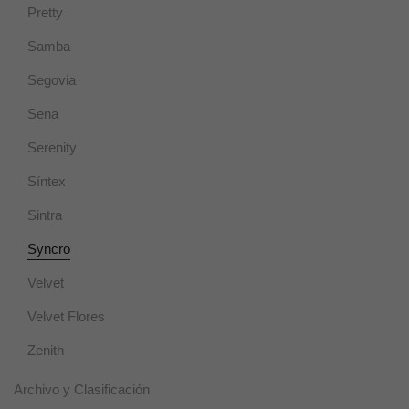
Pretty
Samba
Segovia
Sena
Serenity
Necesarias
Síntex
Estas cookies
no son
Sintra
opcionales ya
que son
Syncro
necesarias
para que el
Velvet
sitio web
funcione
Velvet Flores
correctamente.
Zenith
Estadísticas
Archivo y Clasificación
Estas