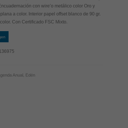
21
21
ncuadernación con wire’o metálico color Oro y
cm.
cm.
lana a color. Interior papel offset blanco de 90 gr.
–
–
color. Con Certificado FSC Mixto.
Negro
Negro
gen
136975
genda Anual
,
Edén