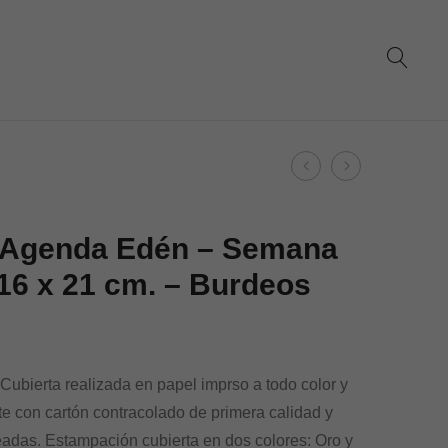
Product
Dohe
Dohe
navigation
–
–
Agenda
Agenda
 Agenda Edén – Semana
Edén
Edén
 16 x 21 cm. – Burdeos
–
–
Semana
Día
Vista
Página
–
–
ubierta realizada en papel imprso a todo color y
16
16
te con cartón contracolado de primera calidad y
x
x
adas. Estampación cubierta en dos colores: Oro y