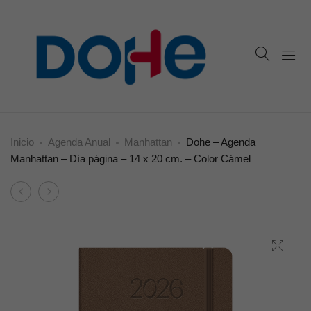
Inicio
Agenda Anual
Manhattan
Dohe – Agenda
Manhattan – Día página – 14 x 20 cm. – Color Cámel
Product
Dohe
Dohe
navigation
–
–
Agenda
Agenda
Manhattan
Manhattan
–
–
Día
Día