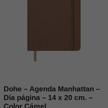
página
página
–
–
14
14
x
x
20
20
cm
cm.
–
–
Color
Color
Negro
Verde
Dohe – Agenda Manhattan –
Día página – 14 x 20 cm. –
Color Cámel