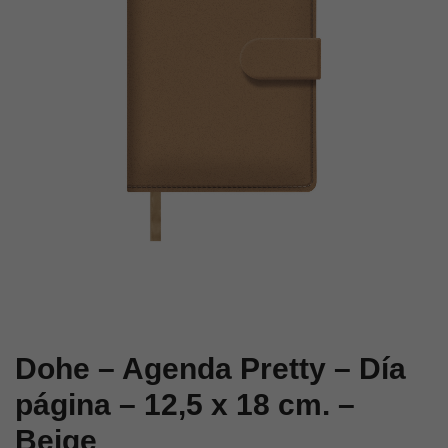
página
Vista
–
–
12,5
15
x
x
18
21
cm.
cm
–
–
Verde
Modelo
Bouquet
Dohe – Agenda Pretty – Día
página – 12,5 x 18 cm. –
Beige