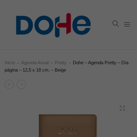
Inicio
Agenda Anual
Pretty
Dohe – Agenda Pretty – Día
página – 12,5 x 18 cm. – Beige
Product
Dohe
Dohe
navigation
–
–
Agenda
Agenda
Pretty
Botanical
–
–
Día
Semana