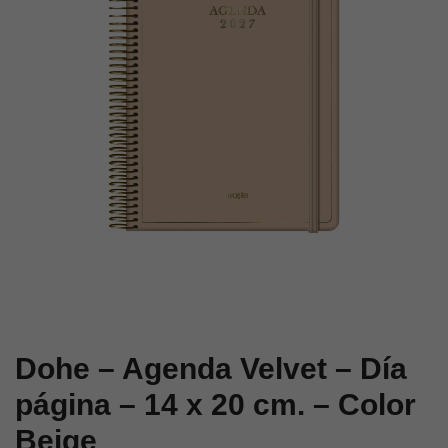
página
página
–
–
14
14
x
x
20
20
cm.
cm.
–
–
Color
Color
Verde
Beige
Dohe – Agenda Velvet – Día
página – 14 x 20 cm. – Color
Beige