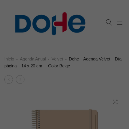
Inicio
Agenda Anual
Velvet
Dohe – Agenda Velvet – Día
página – 14 x 20 cm. – Color Beige
Product
Dohe
Dohe
navigation
–
–
Agenda
Agenda
Velvet
Victorian
–
–
Día
Día