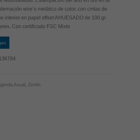
as redondeadas. Estampación del año en oro en la
20
21
ernación wire’o metálico de color, con cintas de
cm.
cm
ue interior en papel offset AHUESADO de 100 gr.
–
–
ores. Con certificado FSC Mixto
Color
Wireo
Mimosa
–
gen
Marrón
136784
genda Anual
,
Zenith