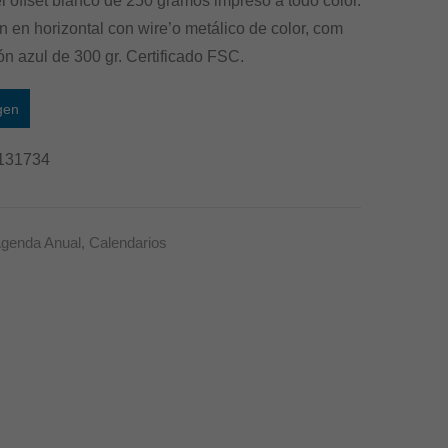
el offset blanco de 250 gramos impreso a todo color.
–
–
 en horizontal con wire’o metálico de color, com
Modelo
Modelo
ón azul de 300 gr. Certificado FSC.
Gatos
Ciudades
gen
131734
genda Anual
,
Calendarios