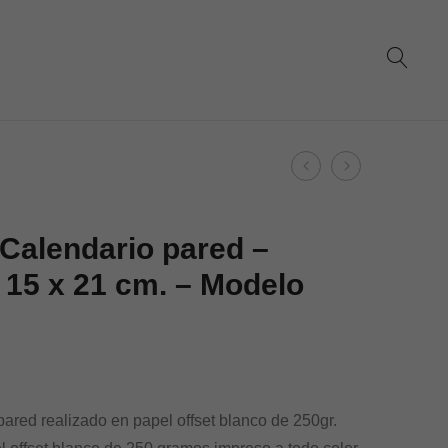
Product
Dohe
Dohe
navigation
–
–
Calendario
Calendario
Calendario pared –
pared
pared
15 x 21 cm. – Modelo
–
–
tamaño
tamaño
15
15
x
x
21
21
ared realizado en papel offset blanco de 250gr.
cm.
cm.