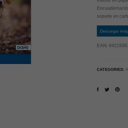
Interior en pap
Encuadernación
soporte en cart
Descargar ima
EAN:
8421938
A
CATEGORIES: