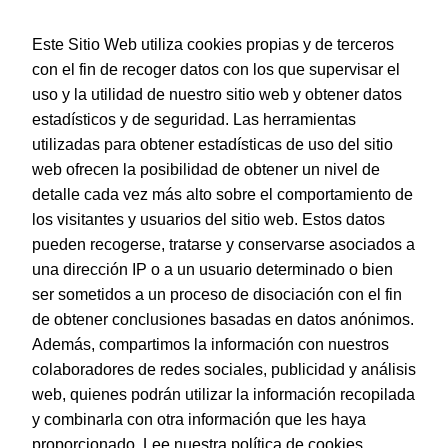
Este Sitio Web utiliza cookies propias y de terceros
con el fin de recoger datos con los que supervisar el
uso y la utilidad de nuestro sitio web y obtener datos
estadísticos y de seguridad. Las herramientas
utilizadas para obtener estadísticas de uso del sitio
web ofrecen la posibilidad de obtener un nivel de
Dohe – Agenda Lisboa Bolsillo – Semana Vista – 8,5 x 13
cm. – Color Azul
detalle cada vez más alto sobre el comportamiento de
EAN:
8421938122466
los visitantes y usuarios del sitio web. Estos datos
pueden recogerse, tratarse y conservarse asociados a
una dirección IP o a un usuario determinado o bien
ser sometidos a un proceso de disociación con el fin
de obtener conclusiones basadas en datos anónimos.
© Dohe - Camino de Madrid, 14
Además, compartimos la información con nuestros
28970 • Humanes de Madrid (Madrid)
colaboradores de redes sociales, publicidad y análisis
ESPAÑA
web, quienes podrán utilizar la información recopilada
y combinarla con otra información que les haya
proporcionado.
Lee nuestra política de cookies