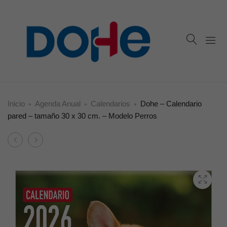
Inicio
Agenda Anual
Calendarios
Dohe – Calendario
pared – tamaño 30 x 30 cm. – Modelo Perros
Product
Dohe
Dohe
navigation
–
–
Calendario
Calendario
pared
pared
–
–
tamaño
tamaño