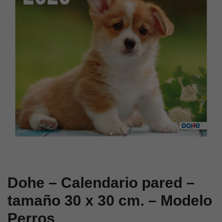
30
30
x
x
30
30
cm.
cm.
–
–
Modelo
Modelo
Gatos
Ciudades
Dohe – Calendario pared –
tamaño 30 x 30 cm. – Modelo
Perros