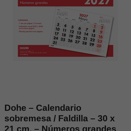
–
–
43
21
x
x
31
15
cm.
cm.
–
–
Números
Números
grandes
grandes
Dohe – Calendario
sobremesa / Faldilla – 30 x
21 cm. – Números grandes