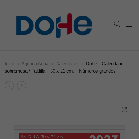
Inicio
Agenda Anual
Calendarios
Dohe – Calendario
sobremesa / Faldilla – 30 x 21 cm. – Números grandes
Product
Dohe
Dohe
navigation
–
–
Calendario
Calendario
sobremesa
sobremesa
/
/
Faldilla
Faldilla