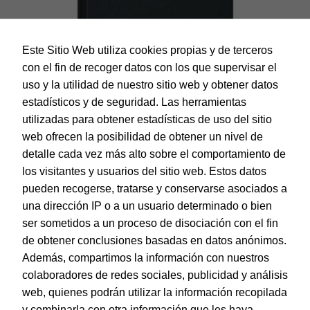
Este Sitio Web utiliza cookies propias y de terceros
con el fin de recoger datos con los que supervisar el
uso y la utilidad de nuestro sitio web y obtener datos
estadísticos y de seguridad. Las herramientas
utilizadas para obtener estadísticas de uso del sitio
web ofrecen la posibilidad de obtener un nivel de
Dohe – Agenda Sintex – Día página – 14 x 20 cm. – Color
Negro – Catalán
detalle cada vez más alto sobre el comportamiento de
EAN:
8421938114089
los visitantes y usuarios del sitio web. Estos datos
pueden recogerse, tratarse y conservarse asociados a
una dirección IP o a un usuario determinado o bien
ser sometidos a un proceso de disociación con el fin
de obtener conclusiones basadas en datos anónimos.
© Dohe - Camino de Madrid, 14
Además, compartimos la información con nuestros
28970 • Humanes de Madrid (Madrid)
colaboradores de redes sociales, publicidad y análisis
ESPAÑA
web, quienes podrán utilizar la información recopilada
y combinarla con otra información que les haya