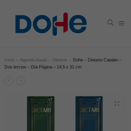
Inicio
Agenda Anual
Dietario
Dohe – Dietario Catalán –
Dos tercios – Día Página – 14,5 x 31 cm
Product
Dohe
Dohe
navigation
–
–
Dietario
Dietario
–
Catalán
Octavo
–
–
Cuarto