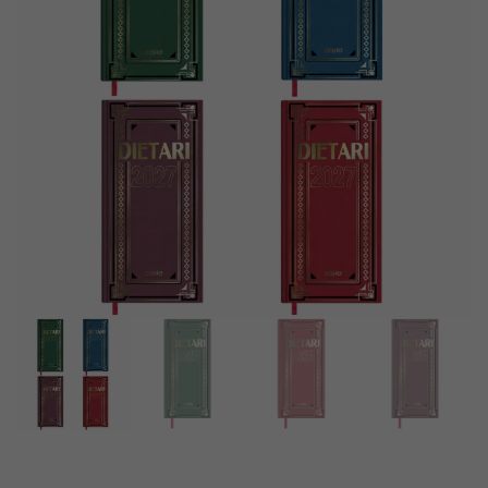
Día
–
Página
Día
–
Página
11,5
–
x
15
16,5
x
cm
21
cm