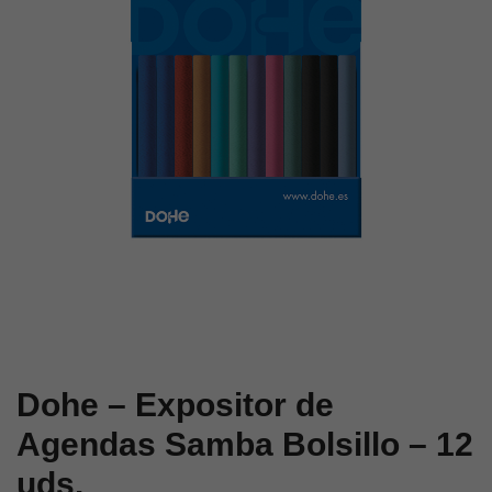
Bolsillo
Día
–
Página
12
–
uds.
14
uds.
Dohe – Expositor de
Agendas Samba Bolsillo – 12
uds.