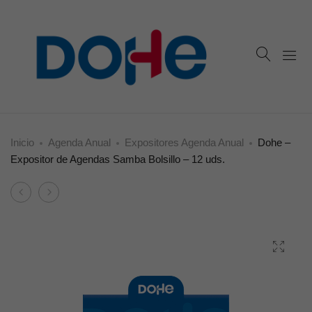
Inicio
Agenda Anual
Expositores Agenda Anual
Dohe –
Expositor de Agendas Samba Bolsillo – 12 uds.
Product
Dohe
Dohe
navigation
–
–
Expositor
Expositor
de
de
Agendas
Agendas
Lisboa
Samba