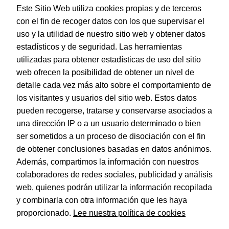
Este Sitio Web utiliza cookies propias y de terceros
con el fin de recoger datos con los que supervisar el
uso y la utilidad de nuestro sitio web y obtener datos
estadísticos y de seguridad. Las herramientas
utilizadas para obtener estadísticas de uso del sitio
web ofrecen la posibilidad de obtener un nivel de
Dohe – Agenda Sintex – Día página – 14 x 20 cm. – Color
Burdeos
detalle cada vez más alto sobre el comportamiento de
EAN:
8421938114027
los visitantes y usuarios del sitio web. Estos datos
pueden recogerse, tratarse y conservarse asociados a
una dirección IP o a un usuario determinado o bien
ser sometidos a un proceso de disociación con el fin
de obtener conclusiones basadas en datos anónimos.
© Dohe - Camino de Madrid, 14
Además, compartimos la información con nuestros
28970 • Humanes de Madrid (Madrid)
colaboradores de redes sociales, publicidad y análisis
ESPAÑA
web, quienes podrán utilizar la información recopilada
y combinarla con otra información que les haya
proporcionado.
Lee nuestra política de cookies