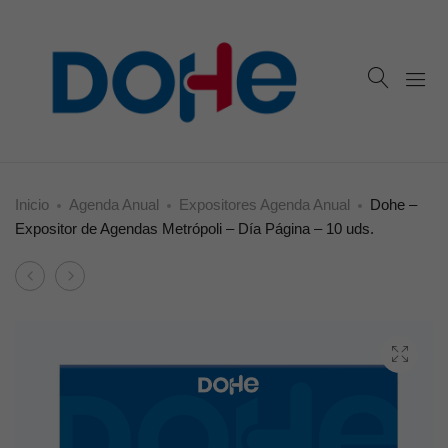
Inicio
Agenda Anual
Expositores Agenda Anual
Dohe –
Expositor de Agendas Metrópoli – Día Página – 10 uds.
Product
Dohe
Dohe
navigation
–
–
Expositor
Dietario
de
–
Agendas
Dos
Manaos
tercios