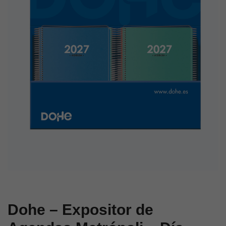
–
–
Día
Día
Página
Página
–
–
12
14,5
uds.
x
31
cm
Dohe – Expositor de