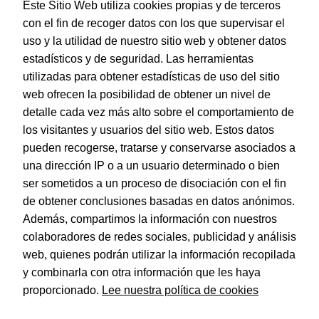
Este Sitio Web utiliza cookies propias y de terceros
con el fin de recoger datos con los que supervisar el
uso y la utilidad de nuestro sitio web y obtener datos
estadísticos y de seguridad. Las herramientas
utilizadas para obtener estadísticas de uso del sitio
web ofrecen la posibilidad de obtener un nivel de
Dohe – Agenda Estoril – Día página – 14 x 20 cm – Color
Burdeos – Portugués
detalle cada vez más alto sobre el comportamiento de
los visitantes y usuarios del sitio web. Estos datos
EAN:
8421938126266
pueden recogerse, tratarse y conservarse asociados a
una dirección IP o a un usuario determinado o bien
ser sometidos a un proceso de disociación con el fin
de obtener conclusiones basadas en datos anónimos.
© Dohe - Camino de Madrid, 14
Además, compartimos la información con nuestros
28970 • Humanes de Madrid (Madrid)
colaboradores de redes sociales, publicidad y análisis
ESPAÑA
web, quienes podrán utilizar la información recopilada
y combinarla con otra información que les haya
proporcionado.
Lee nuestra política de cookies
Política de privacidad